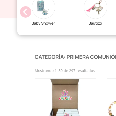
Baby Shower
Bautizo
CATEGORÍA: PRIMERA COMUNIÓ
Ordenado
Mostrando 1–80 de 297 resultados
por
los
últimos