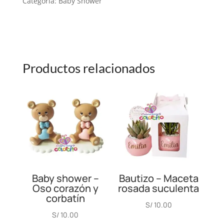
Categoría:
Baby Shower
DISEÑO
ROSADO
CANTIDAD
Productos relacionados
Baby shower –
Bautizo – Maceta
Oso corazón y
rosada suculenta
corbatín
S/
10.00
S/
10.00