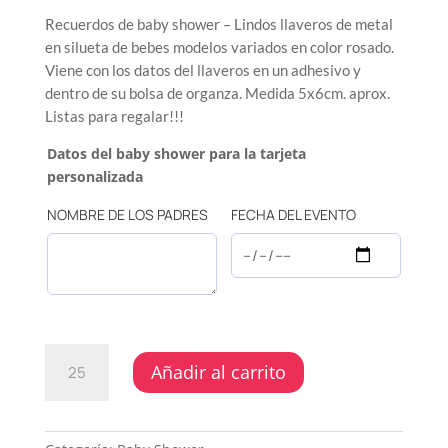
Recuerdos de baby shower – Lindos llaveros de metal
en silueta de bebes modelos variados en color rosado.
Viene con los datos del llaveros en un adhesivo y
dentro de su bolsa de organza. Medida 5x6cm. aprox.
Listas para regalar!!!
Datos del baby shower para la tarjeta
personalizada
NOMBRE DE LOS PADRES
FECHA DEL EVENTO
BABY
Añadir al carrito
SHOWER
-
LLAVEROS
SILUETA