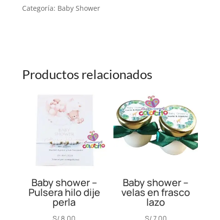
EN
Categoría:
Baby Shower
CERÁMICA
AL
FRIO
CANTIDAD
Productos relacionados
Baby shower –
Baby shower –
Pulsera hilo dije
velas en frasco
perla
lazo
S/
8.00
S/
7.00