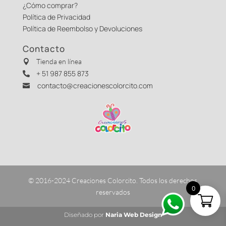
¿Cómo comprar?
Política de Privacidad
Política de Reembolso y Devoluciones
Contacto
Tienda en línea

+ 51 987 855 873

contacto@creacionescolorcito.com

© 2016-2024 Creaciones Colorcito. Todos los derechos
0
reservados
Diseñado por
Naria Web Design