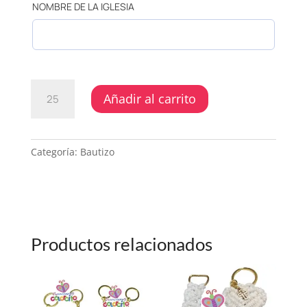
NOMBRE DE LA IGLESIA
BAUTIZO
Añadir al carrito
-
MINI
COFRE
RUSTICO
Categoría:
Bautizo
CON
DISEÑOS
VARIADOS
ROSADO
CANTIDAD
Productos relacionados