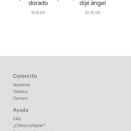
dorado
dije ángel
S/
8.00
S/
10.00
Colorcito
Nosotros
Pedidos
Delivery
Ayuda
FAQ
¿Cómo comprar?