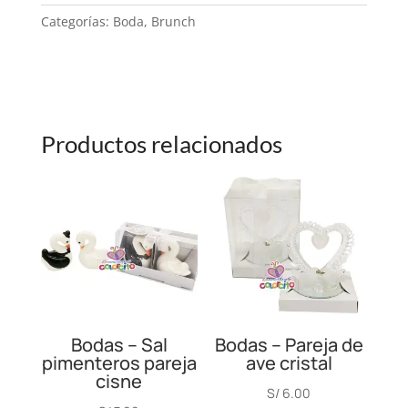
NOVIOS
Categorías:
Boda
,
Brunch
COLOR
PIEDRAS
STRASS
CANTIDAD
Productos relacionados
Bodas – Sal
Bodas – Pareja de
pimenteros pareja
ave cristal
cisne
S/
6.00