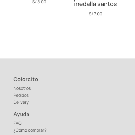
S/
8.00
medalla santos
S/
7.00
Colorcito
Nosotros
Pedidos
Delivery
Ayuda
FAQ
¿Cómo comprar?