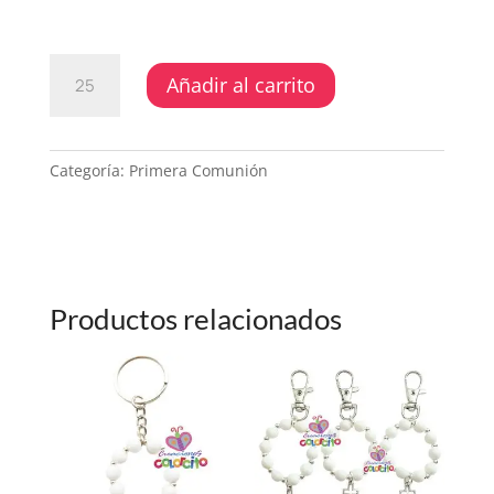
PRIMERA
Añadir al carrito
COMUNIÓN
-
LLAVERO
DORADO
Categoría:
Primera Comunión
SILUETA
NIÑOS
VARIADOS
CANTIDAD
Productos relacionados